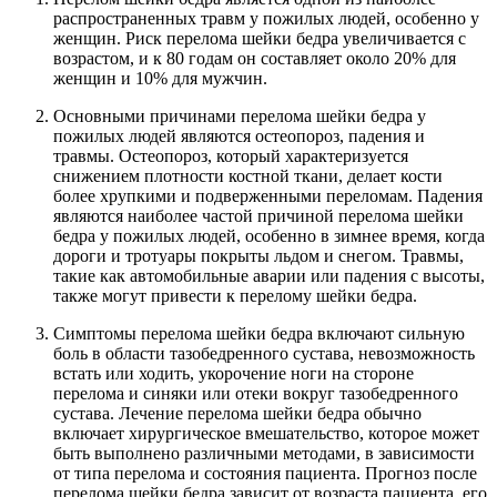
распространенных травм у пожилых людей, особенно у
женщин. Риск перелома шейки бедра увеличивается с
возрастом, и к 80 годам он составляет около 20% для
женщин и 10% для мужчин.
Основными причинами перелома шейки бедра у
пожилых людей являются остеопороз, падения и
травмы. Остеопороз, который характеризуется
снижением плотности костной ткани, делает кости
более хрупкими и подверженными переломам. Падения
являются наиболее частой причиной перелома шейки
бедра у пожилых людей, особенно в зимнее время, когда
дороги и тротуары покрыты льдом и снегом. Травмы,
такие как автомобильные аварии или падения с высоты,
также могут привести к перелому шейки бедра.
Симптомы перелома шейки бедра включают сильную
боль в области тазобедренного сустава, невозможность
встать или ходить, укорочение ноги на стороне
перелома и синяки или отеки вокруг тазобедренного
сустава. Лечение перелома шейки бедра обычно
включает хирургическое вмешательство, которое может
быть выполнено различными методами, в зависимости
от типа перелома и состояния пациента. Прогноз после
перелома шейки бедра зависит от возраста пациента, его