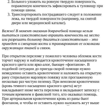
Больного уложить на ровную твердую поверхность,
пораженную конечность зафиксировать к туловищу при
помощи шины.
Транспортировать пострадавшего следует в положение
лежа, на твердой поверхности (например, на снятой
двери или медицинской каталке).
Важно! В момент оказания доврачебной помощи нельзя
пытаться самостоятельно вправить конечность на место
или разрешать больному двигаться самостоятельно – это
приведет к смещению кости и травмированию ее осколками
окружающих тканей и связок.
При открытом переломе у пожилого человека обломок кости
торчит наружу и наблюдается кровотечение насыщенного
красного цвета или ярко-алое, бьющее «фонтаном». В
подобной ситуации до приезда скорой помощи нужно
немедленно оставить кровотечение и наложить на открытую
рану стерильную марлевую повязку или проглаженную
несколько раз чистую пеленку. При венозном кровотечении
(кровь темного насыщенно красного цвета) жгут
накладывают ниже места перелома и вкладывают записку с
точным временем и фамилией того, кто оказывал помощь.
При артериальном кровотечении кровь из раны бьют
фонтаном, и чтобы ее оставить нужно наложить жгут выше