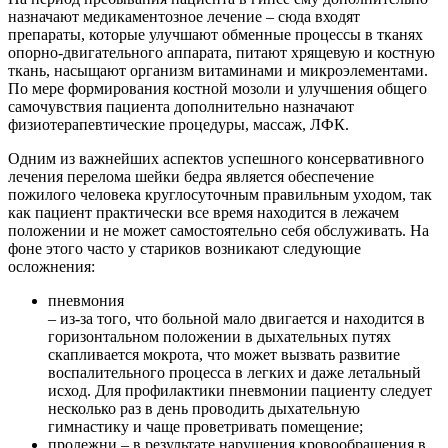
назначают медикаментозное лечение – сюда входят
препараты, которые улучшают обменные процессы в тканях
опорно-двигательного аппарата, питают хрящевую и костную
ткань, насыщают организм витаминами и микроэлементами.
По мере формирования костной мозоли и улучшения общего
самочувствия пациента дополнительно назначают
физиотерапевтические процедуры, массаж, ЛФК.
Одним из важнейших аспектов успешного консервативного
лечения перелома шейки бедра является обеспечение
пожилого человека круглосуточным правильным уходом, так
как пациент практически все время находится в лежачем
положении и не может самостоятельно себя обслуживать. На
фоне этого часто у стариков возникают следующие
осложнения:
пневмония
– из-за того, что больной мало двигается и находится в
горизонтальном положении в дыхательных путях
скапливается мокрота, что может вызвать развитие
воспалительного процесса в легких и даже летальный
исход. Для профилактики пневмонии пациенту следует
несколько раз в день проводить дыхательную
гимнастику и чаще проветривать помещение;
пролежни – в результате нарушения кровообращения в