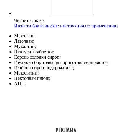
Читайте также:
Интести бактериофаг: инструкция по применению
Муколван;
Лазолван;
Мукалтин;
Пектусин таблетки;
Корень солодки сироп;
Грудной сбор трава для приготовления настоя;
Гербион сироп подорожника;
Муколитин;
Пектолван плющ;
АЦЦ.