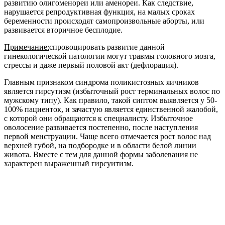
развитию олигоменореи или аменореи. Как следствие,
нарушается репродуктивная функция, на малых сроках
беременности происходят самопроизвольные аборты, или
развивается вторичное бесплодие.
Примечание:
спровоцировать развитие данной
гинекологической патологии могут травмы головного мозга,
стрессы и даже первый половой акт (дефлорация).
Главным признаком синдрома поликистозных яичников
является гирсутизм (избыточный рост терминальных волос по
мужскому типу). Как правило, такой сиптом выявляется у 50-
100% пациенток, и зачастую является единственной жалобой,
с которой они обращаются к специалисту. Избыточное
оволосение развивается постепенно, после наступления
первой менструации. Чаще всего отмечается рост волос над
верхней губой, на подбородке и в области белой линии
живота. Вместе с тем для данной формы заболевания не
характерен выраженный гирсуитизм.