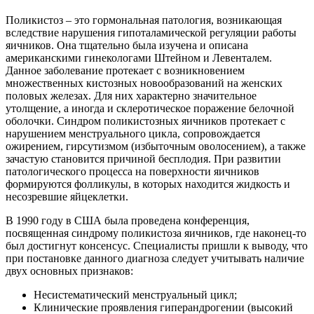
Поликистоз – это гормональная патология, возникающая
вследствие нарушения гипоталамической регуляции работы
яичников. Она тщательно была изучена и описана
американскими гинекологами Штейном и Левенталем.
Данное заболевание протекает с возникновением
множественных кистозных новообразований на женских
половых железах. Для них характерно значительное
утолщение, а иногда и склеротическое поражение белочной
оболочки. Синдром поликистозных яичников протекает с
нарушением менструального цикла, сопровождается
ожирением, гирсутизмом (избыточным оволосением), а также
зачастую становится причиной бесплодия. При развитии
патологического процесса на поверхности яичников
формируются фолликулы, в которых находится жидкость и
несозревшие яйцеклетки.
В 1990 году в США была проведена конференция,
посвященная синдрому поликистоза яичников, где наконец-то
был достигнут консенсус. Специалисты пришли к выводу, что
при постановке данного диагноза следует учитывать наличие
двух основных признаков:
Несистематический менструальный цикл;
Клинические проявления гиперандрогении (высокий