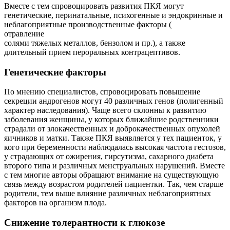
Вместе с тем спровоцировать развития ПКЯ могут
генетические, перинатальные, психогенные и эндокринные и
неблагоприятные производственные факторы (
отравление
солями тяжелых металлов, бензолом и пр.), а также
длительный прием пероральных контрацептивов.
Генетические факторы
По мнению специалистов, спровоцировать повышение
секреции андрогенов могут 40 различных генов (полигенный
характер наследования). Чаще всего склонны к развитию
заболевания женщины, у которых ближайшие родственники
страдали от злокачественных и доброкачественных опухолей
яичников и матки. Также ПКЯ выявляется у тех пациенток, у
кого при беременности наблюдалась высокая частота гестозов,
у страдающих от ожирения, гирсутизма, сахарного диабета
второго типа и различных менструальных нарушений. Вместе
с тем многие авторы обращают внимание на существующую
связь между возрастом родителей пациентки. Так, чем старше
родители, тем выше влияние различных неблагоприятных
факторов на организм плода.
Снижение толерантности к глюкозе