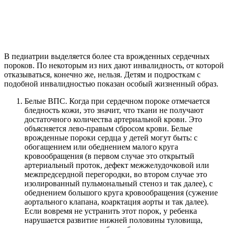
В педиатрии выделяется более ста врожденных сердечных
пороков. По некоторым из них дают инвалидность, от которой
отказываться, конечно же, нельзя. Детям и подросткам с
подобной инвалидностью показан особый жизненный образ.
Белые ВПС. Когда при сердечном пороке отмечается
бледность кожи, это значит, что ткани не получают
достаточного количества артериальной крови. Это
объясняется лево-правым сбросом крови. Белые
врожденные пороки сердца у детей могут быть: с
обогащением или обеднением малого круга
кровообращения (в первом случае это открытый
артериальный проток, дефект межжелудочковой или
межпредсердной перегородки, во втором случае это
изолированный пульмональный стеноз и так далее), с
обеднением большого круга кровообращения (сужение
аортального клапана, коарктация аорты и так далее).
Если вовремя не устранить этот порок, у ребенка
нарушается развитие нижней половины туловища,