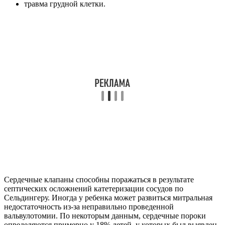
травма грудной клетки.
Сердечные клапаны способны поражаться в результате
септических осложнений катетеризации сосудов по
Сельдингеру. Иногда у ребенка может развиться митральная
недостаточность из-за неправильно проведенной
вальвулотомии. По некоторым данным, сердечные пороки
определяются примерно у 18% детей, у которых был выявлен