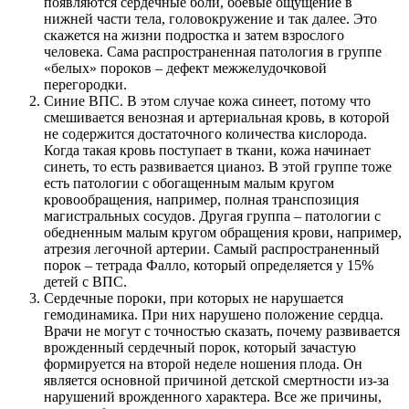
появляются сердечные боли, боевые ощущение в
нижней части тела, головокружение и так далее. Это
скажется на жизни подростка и затем взрослого
человека. Сама распространенная патология в группе
«белых» пороков – дефект межжелудочковой
перегородки.
Синие ВПС. В этом случае кожа синеет, потому что
смешивается венозная и артериальная кровь, в которой
не содержится достаточного количества кислорода.
Когда такая кровь поступает в ткани, кожа начинает
синеть, то есть развивается цианоз. В этой группе тоже
есть патологии с обогащенным малым кругом
кровообращения, например, полная транспозиция
магистральных сосудов. Другая группа – патологии с
обедненным малым кругом обращения крови, например,
атрезия легочной артерии. Самый распространенный
порок – тетрада Фалло, который определяется у 15%
детей с ВПС.
Сердечные пороки, при которых не нарушается
гемодинамика. При них нарушено положение сердца.
Врачи не могут с точностью сказать, почему развивается
врожденный сердечный порок, который зачастую
формируется на второй неделе ношения плода. Он
является основной причиной детской смертности из-за
нарушений врожденного характера. Все же причины,