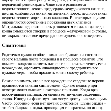
первичный ревмокардит. Чаще всего развивается
недостаточность левого предсердно-желудочкового клапана,
иногда комбинированный митральный порок, изолированная
недостаточность аортальных клапанов. В некоторых случаях
определяются сочетанные поражения двух клапанов.
Митральная недостаточность развивается тогда, когда не до
конца смыкаются створки в процессе желудочковой систолы,
не закрывается левое предсердно-желудочковое отверстие.
Симптомы
Родителям нужно особое внимание обращать на состояние
своего малыша после рождения и в процессе развития. Это
поможет вовремя выявить патологию и начать лечение, если
необходимо, оформить инвалидность и предпринять все
нужные меры, чтобы продлить жизнь своему ребенку.
Важно понимать, что не все врожденные сердечные пороки
проявляются явными симптомами. Однако педиатр при
осмотре может выявить некоторые признаки. Когда врач
прослушивает малыша, он оценивает звучание сердечных
тонов. Иногда на фоне звучания могут прослушиваться шумы.
Часто, особенно, если нет других симптомов, шумы сердца –
это безобидная находка, проходящая с возрастом, но иногда