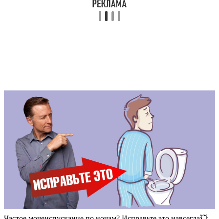
Частое мочеиспускание по ночам? Исправьте это навсегда💥