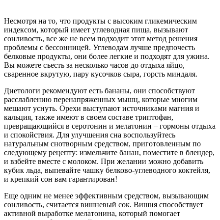
Несмотря на то, что продукты с высоким гликемическим
индексом, который имеет углеводная пища, вызывают
сонливость, все же не всем подходит этот метод решения
проблемы с бессонницей. Углеводам лучше предпочесть
белковые продукты, они более легкие и подходят для ужина.
Вы можете съесть за несколько часов до отдыха яйцо,
сваренное вкрутую, пару кусочков сыра, горсть миндаля.
Диетологи рекомендуют есть бананы, они способствуют
расслаблению перенапряженных мышц, которые многим
мешают уснуть. Орехи выступают источниками магния и
кальция, также имеют в своем составе триптофан,
превращающийся в серотонин и мелатонин – гормоны отдыха
и спокойствия. Для улучшения сна воспользуйтесь
натуральным снотворным средством, приготовленным по
следующему рецепту: измельчите банан, поместите в блендер,
и взбейте вместе с молоком. При желании можно добавить
кубик льда, выпевайте чашку белково-углеводного коктейля,
и крепкий сон вам гарантирован!
Еще одним не менее эффективным средством, вызывающим
сонливость, считается вишневый сок. Вишня способствует
активной выработке мелатонина, который помогает