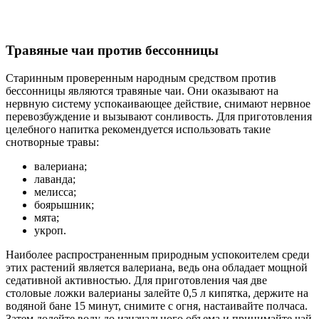
Травяные чаи против бессонницы
Старинным проверенным народным средством против
бессонницы являются травяные чаи. Они оказывают на
нервную систему успокаивающее действие, снимают нервное
перевозбуждение и вызывают сонливость. Для приготовления
целебного напитка рекомендуется использовать такие
снотворные травы:
валериана;
лаванда;
мелисса;
боярышник;
мята;
укроп.
Наиболее распространенным природным успокоителем среди
этих растений является валериана, ведь она обладает мощной
седативной активностью. Для приготовления чая две
столовые ложки валерианы залейте 0,5 л кипятка, держите на
водяной бане 15 минут, снимите с огня, настаивайте полчаса.
Затем долейте воду до изначального объема и принимайте чай