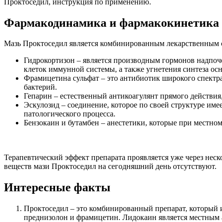
Проктоседил, инструкция по применению.
Фармакодинамика и фармакокинетика
Мазь Проктоседил является комбинированным лекарственным с
Гидрокортизон – является производным гормонов надпоч
клеток иммунной системы, а также угнетения синтеза ос
Фрамицетина сульфат – это антибиотик широкого спектр
бактерий.
Гепарин – естественный антикоагулянт прямого действия
Эскулозид – соединение, которое по своей структуре име
патологического процесса.
Бензокаин и бутамбен – анестетики, которые при местно
Терапевтический эффект препарата проявляется уже через нес
веществ мази Проктоседил на сегодняшний день отсутствуют.
Интересные факты
Проктоседил – это комбинированный препарат, который и
преднизолон и фрамицетин. Лидокаин является местным а