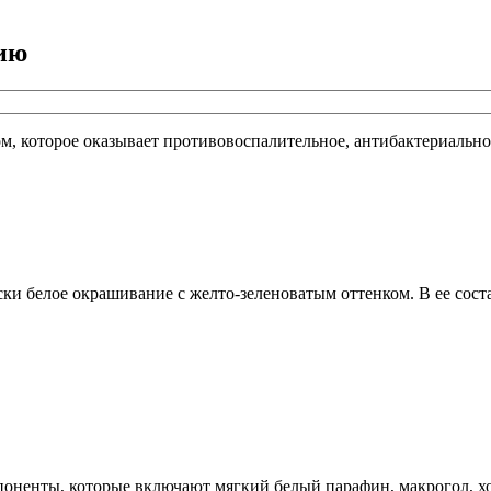
ию
, которое оказывает противовоспалительное, антибактериально
и белое окрашивание с желто-зеленоватым оттенком. В ее сост
поненты, которые включают мягкий белый парафин, макрогол, хо