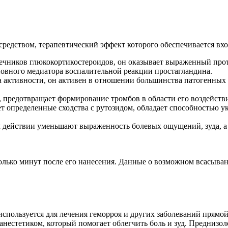
редством, терапевтический эффект которого обеспечивается вх
ечников глюкокортикостероидов, он оказывает выраженный прот
новного медиатора воспалительной реакции простагландина.
а активности, он активен в отношении большинства патогенных
, предотвращает формирование тромбов в области его воздейств
ет определенные сходства с рутозидом, обладает способностью у
м действии уменьшают выраженность болевых ощущений, зуда, а 
колько минут после его нанесения. Данные о возможном всасыв
спользуется для лечения геморроя и других заболеваний прямо
нестетиком, который помогает облегчить боль и зуд. Преднизол