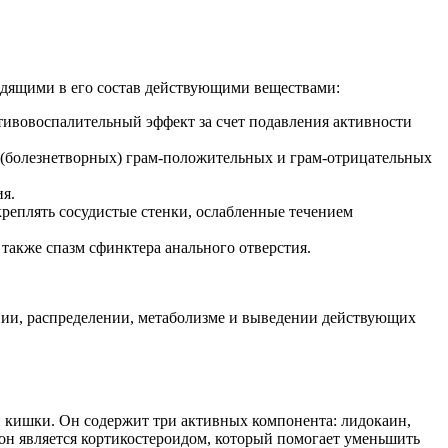
одящими в его состав действующими веществами:
ивовоспалительный эффект за счет подавления активности
 (болезнетворных) грам-положительных и грам-отрицательных
ия.
креплять сосудистые стенки, ослабленные течением
также спазм сфинктера анального отверстия.
ании, распределении, метаболизме и выведении действующих
й кишки. Он содержит три активных компонента: лидокаин,
он является кортикостероидом, который помогает уменьшить