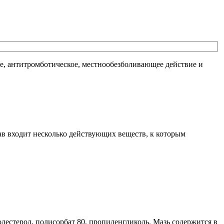
е, антитромботическое, местнообезболивающее действие и
ав входит несколько действующих веществ, к которым
лестерол, полисорбат 80, пропиленгликоль. Мазь содержится в