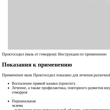
Проктоседил (мазь от геморроя): Инструкция по применению
Показания к применению
Применение мази Проктоседил показано для лечения различной
Воспаление прямой кишки (проктит).
Лечение, а также профилактика, повторного развития вн
геморроя
.
Перианальная
экзема
– патология кожи перианальной области, характеризующ