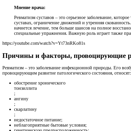
Мнение врача:
Ревматизм суставов – это серьезное заболевание, которо
суставах, ограничение движений и утренняя скованность
начнется лечение, тем больше шансов на полное восста
специальные упражнения. Важную роль играет также пра
https://youtube.com/watch?v=Yt73nRKo81s
Причины и факторы, провоцирующие р
Ревматизм – это заболевание инфекционной природы. Его возб
провоцирующим развитие патологического состояния, относят:
обострение хронического
тонзиллита
;
ангину
;
скарлатину
;
недостаточное питание;
неблагоприятные бытовые условия;
генетическую предрасположенность;