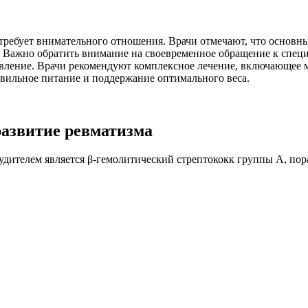
е требует внимательного отношения. Врачи отмечают, что основ
. Важно обратить внимание на своевременное обращение к спец
новление. Врачи рекомендуют комплексное лечение, включающее
вильное питание и поддержание оптимального веса.
азвитие ревматизма
удителем является β-гемолитический стрептококк группы А, по