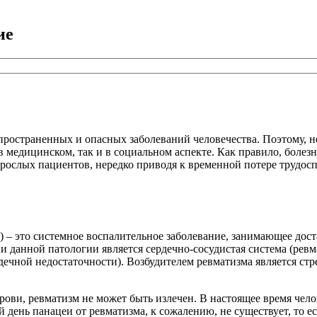
ие
пространенных и опасных заболеваний человечества. Поэтому, не
 медицинском, так и в социальном аспекте. Как правило, болезнь
рослых пациентов, нередко приводя к временной потере трудосп
у») – это системное воспалительное заболевание, занимающее до
данной патологии является сердечно-сосудистая система (ревм
рдечной недостаточности). Возбудителем ревматизма является с
крови, ревматизм не может быть излечен. В настоящее время че
 день панацеи от ревматизма, к сожалению, не существует, то е