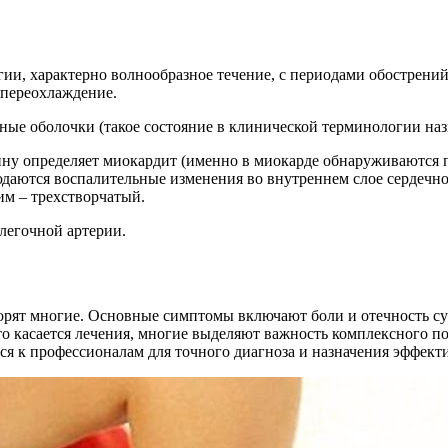
гии, характерно волнообразное течение, с периодами обострени
 переохлаждение.
ные оболочки (такое состояние в клинической терминологии наз
ину определяет миокардит (именно в миокарде обнаруживаются 
аются воспалительные изменения во внутреннем слое сердечной
им – трехстворчатый.
легочной артерии.
оворят многие. Основные симптомы включают боли и отечность с
о касается лечения, многие выделяют важность комплексного по
я к профессионалам для точного диагноза и назначения эффект