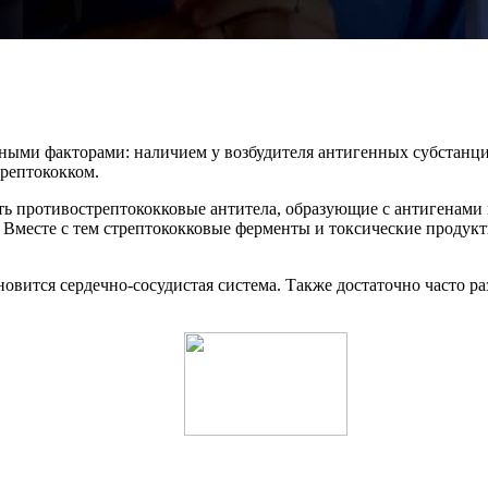
вными факторами: наличием у возбудителя антигенных субстанц
рептококком.
ь противострептококковые антитела, образующие с антигенами
. Вместе с тем стрептококковые ферменты и токсические проду
овится сердечно-сосудистая система. Также достаточно часто ра