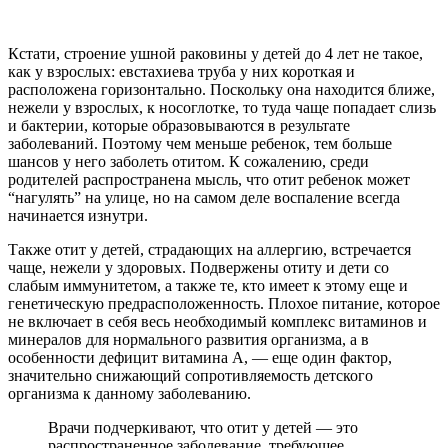
Кстати, строение ушной раковины у детей до 4 лет не такое,
как у взрослых: евстахиева труба у них короткая и
расположена горизонтально. Поскольку она находится ближе,
нежели у взрослых, к носоглотке, то туда чаще попадает слизь
и бактерии, которые образовываются в результате
заболеваний. Поэтому чем меньше ребенок, тем больше
шансов у него заболеть отитом. К сожалению, среди
родителей распространена мысль, что отит ребенок может
“нагулять” на улице, но на самом деле воспаление всегда
начинается изнутри.
Также отит у детей, страдающих на аллергию, встречается
чаще, нежели у здоровых. Подвержены отиту и дети со
слабым иммунитетом, а также те, кто имеет к этому еще и
генетическую предрасположенность. Плохое питание, которое
не включает в себя весь необходимый комплекс витаминов и
минералов для нормального развития организма, а в
особенности дефицит витамина А, — еще один фактор,
значительно снижающий сопротивляемость детского
организма к данному заболеванию.
Врачи подчеркивают, что отит у детей — это
распространенное заболевание, требующее