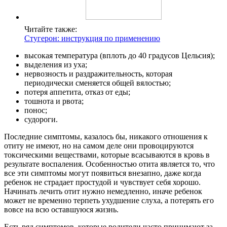
Читайте также:
Стугерон: инструкция по применению
высокая температура (вплоть до 40 градусов Цельсия);
выделения из уха;
нервозность и раздражительность, которая
периодически сменяется общей вялостью;
потеря аппетита, отказ от еды;
тошнота и рвота;
понос;
судороги.
Последние симптомы, казалось бы, никакого отношения к
отиту не имеют, но на самом деле они провоцируются
токсическими веществами, которые всасываются в кровь в
результате воспаления. Особенностью отита является то, что
все эти симптомы могут появиться внезапно, даже когда
ребенок не страдает простудой и чувствует себя хорошо.
Начинать лечить отит нужно немедленно, иначе ребенок
может не временно терпеть ухудшение слуха, а потерять его
вовсе на всю оставшуюся жизнь.
Есть ряд симптомов, которые родители часто принимают за