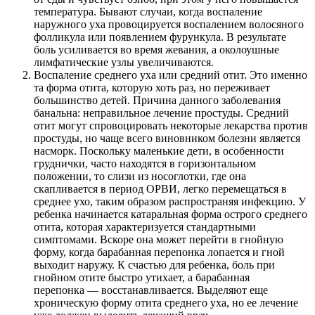
температура. Бывают случаи, когда воспаление
наружного уха провоцируется воспалением волосяного
фолликула или появлением фурункула. В результате
боль усиливается во время жевания, а околоушные
лимфатические узлы увеличиваются.
Воспаление среднего уха или средний отит. Это именно
та форма отита, которую хоть раз, но переживает
большинство детей. Причина данного заболевания
банальна: неправильное лечение простуды. Средний
отит могут спровоцировать некоторые лекарства против
простуды, но чаще всего виновником болезни является
насморк. Поскольку маленькие дети, в особенности
груднички, часто находятся в горизонтальном
положении, то слизи из носоглотки, где она
скапливается в период ОРВИ, легко перемещаться в
среднее ухо, таким образом распространяя инфекцию. У
ребенка начинается катаральная форма острого среднего
отита, которая характеризуется стандартными
симптомами. Вскоре она может перейти в гнойную
форму, когда барабанная перепонка лопается и гной
выходит наружу. К счастью для ребенка, боль при
гнойном отите быстро утихает, а барабанная
перепонка — восстанавливается. Выделяют еще
хроническую форму отита среднего уха, но ее лечение