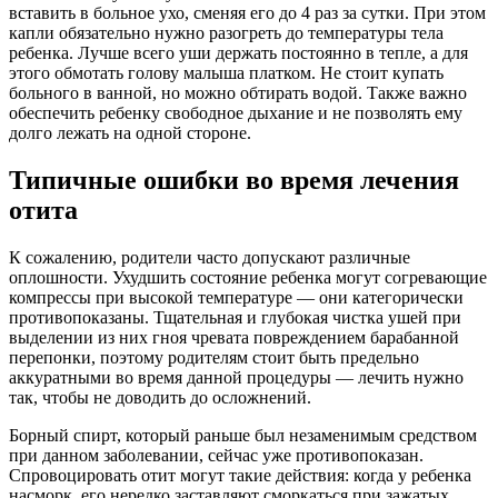
вставить в больное ухо, сменяя его до 4 раз за сутки. При этом
капли обязательно нужно разогреть до температуры тела
ребенка. Лучше всего уши держать постоянно в тепле, а для
этого обмотать голову малыша платком. Не стоит купать
больного в ванной, но можно обтирать водой. Также важно
обеспечить ребенку свободное дыхание и не позволять ему
долго лежать на одной стороне.
Типичные ошибки во время лечения
отита
К сожалению, родители часто допускают различные
оплошности. Ухудшить состояние ребенка могут согревающие
компрессы при высокой температуре — они категорически
противопоказаны. Тщательная и глубокая чистка ушей при
выделении из них гноя чревата повреждением барабанной
перепонки, поэтому родителям стоит быть предельно
аккуратными во время данной процедуры — лечить нужно
так, чтобы не доводить до осложнений.
Борный спирт, который раньше был незаменимым средством
при данном заболевании, сейчас уже противопоказан.
Спровоцировать отит могут такие действия: когда у ребенка
насморк, его нередко заставляют сморкаться при зажатых