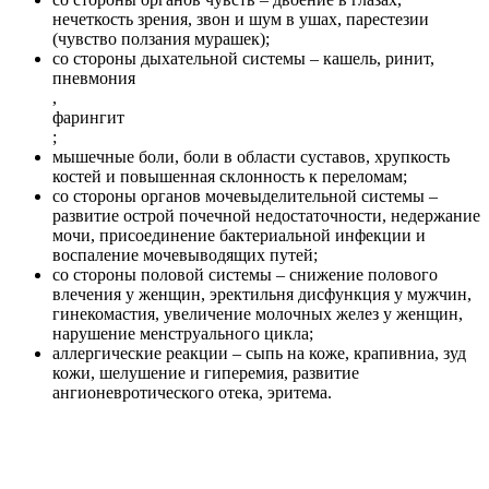
нечеткость зрения, звон и шум в ушах, парестезии
(чувство ползания мурашек);
со стороны дыхательной системы – кашель, ринит,
пневмония
,
фарингит
;
мышечные боли, боли в области суставов, хрупкость
костей и повышенная склонность к переломам;
со стороны органов мочевыделительной системы –
развитие острой почечной недостаточности, недержание
мочи, присоединение бактериальной инфекции и
воспаление мочевыводящих путей;
со стороны половой системы – снижение полового
влечения у женщин, эректильня дисфункция у мужчин,
гинекомастия, увеличение молочных желез у женщин,
нарушение менструального цикла;
аллергические реакции – сыпь на коже, крапивниа, зуд
кожи, шелушение и гиперемия, развитие
ангионевротического отека, эритема.