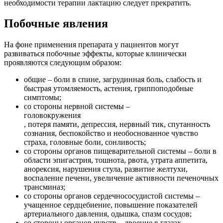
необходимости терапии лактацию следует прекратить.
Побочные явления
На фоне применения препарата у пациентов могут
развиваться побочные эффекты, которые клинически
проявляются следующим образом:
общие – боли в спине, загрудинная боль, слабость и
быстрая утомляемость, астения, гриппоподобные
симптомы;
со стороны нервной системы –
головокружения
, потеря памяти, депрессия, нервный тик, спутанность
сознания, беспокойство и необоснованное чувство
страха, головные боли, сонливость;
со стороны органов пищеварительной системы – боли в
области эпигастрия, тошнота, рвота, утрата аппетита,
анорексия, нарушения стула, развитие желтухи,
воспаление печени, увеличение активности печеночных
трансминаз;
со стороны органов сердечнососудистой системы –
учащенное сердцебиение, повышение показателей
артериального давления, одышка, спазм сосудов;
со стороны органов чувств – двоение в глазах,