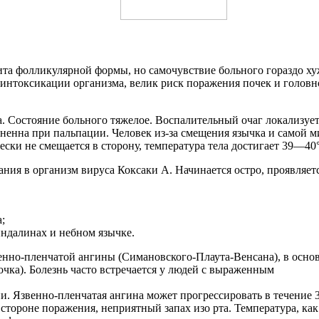
та фолликулярной формы, но самочувствие больного гораздо х
оксикации организма, велик риск поражения почек и головног
. Состояние больного тяжелое. Воспалительный очаг локализуе
зненна при пальпации. Человек из-за смещения язычка и самой 
чески не смещается в сторону, температура тела достигает 39—
ния в организм вируса Коксаки А. Начинается остро, проявляетс
;
индалинах и небном язычке.
венно-пленчатой ангины (Симановского-Плаута-Венсана), в осно
чка). Болезнь часто встречается у людей с выраженным
. Язвенно-пленчатая ангина может прогрессировать в течение 3
стороне поражения, неприятный запах изо рта. Температура, ка