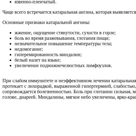
язвенно-пленчатый.
Чаще всего встречается катаральная ангина, которая выявляетс
Основные признаки катаральной ангины:
жжение, ощущение стянутости, сухости в горле;
боль во время разжевывания, глотания пищи;
незначительное повышение температуры тела;
недомогание;
гиперемированность миндалин;
белый налет на языке;
увеличение поднижнечелюстных лимфоузлов.
При слабом иммунитете и неэффективном лечении катаральная 
протекает с лихорадкой, выраженной гипертермией, слабость
сопровождается болезненностью. Боль при глотании сильная, мо
голове, диареей. Миндалины, мягкое небо увеличены, ярко-кра