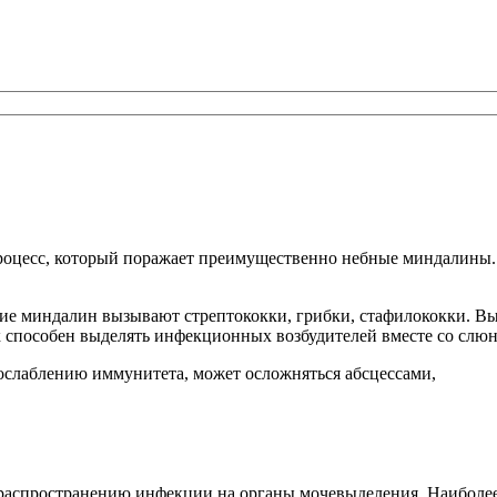
оцесс, который поражает преимущественно небные миндалины. К
ие миндалин вызывают стрептококки, грибки, стафилококки. Выд
к способен выделять инфекционных возбудителей вместе со слюн
ослаблению иммунитета, может осложняться абсцессами,
ет распространению инфекции на органы мочевыделения. Наиболе