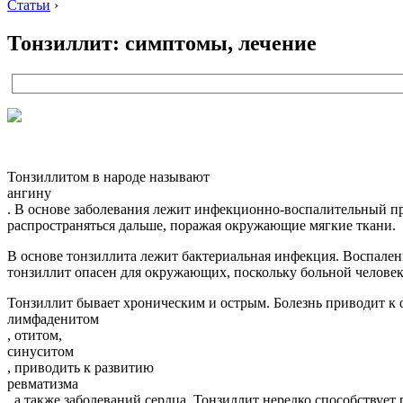
Статьи
›
Тонзиллит: симптомы, лечение
Тонзиллитом в народе называют
ангину
. В основе заболевания лежит инфекционно-воспалительный пр
распространяться дальше, поражая окружающие мягкие ткани.
В основе тонзиллита лежит бактериальная инфекция. Воспален
тонзиллит опасен для окружающих, поскольку больной челове
Тонзиллит бывает хроническим и острым. Болезнь приводит к 
лимфаденитом
, отитом,
синуситом
, приводить к развитию
ревматизма
, а также заболеваний сердца. Тонзиллит нередко способству