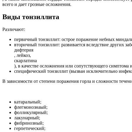
всего и дает грозные осложнения.
Виды тонзиллита
Различают:
первичный тонзиллит: острое поражение небных миндалин
вторичный тонзиллит: развивается вследствие других заб
дифтерия
, лейкоз,
скарлатина
), в качестве осложнения или сопутствующего симптома 
специфический тонзиллит (вызван исключительно инфек
В зависимости от степени поражения горла и сложности течен
катаральный;
флегмонознаый;
фолликулярный;
лакунарный;
фибринозный;
герпетический;