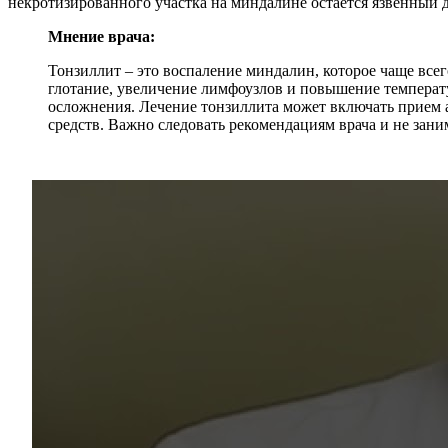
некротизированного участка на миндалине остается язвенный д
Мнение врача:
Тонзиллит – это воспаление миндалин, которое чаще все
глотание, увеличение лимфоузлов и повышение температ
осложнения. Лечение тонзиллита может включать прием
средств. Важно следовать рекомендациям врача и не зан