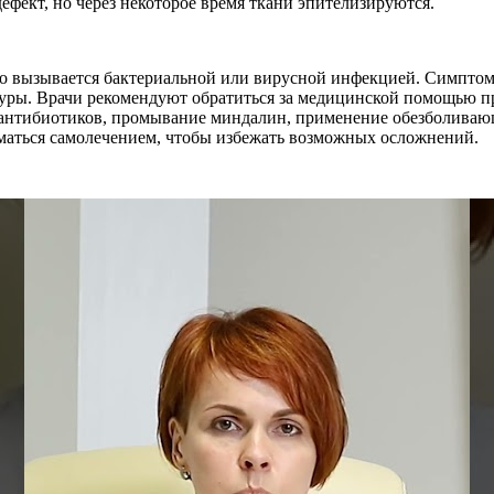
ефект, но через некоторое время ткани эпителизируются.
го вызывается бактериальной или вирусной инфекцией. Симптом
уры. Врачи рекомендуют обратиться за медицинской помощью пр
 антибиотиков, промывание миндалин, применение обезболива
иматься самолечением, чтобы избежать возможных осложнений.