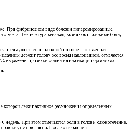
уже. При фибринозном виде болезни гиперемированные
о мозга. Температура высокая, возникают головные боли,
тся преимущественно на одной стороне. Пораженная
миндалины держит голову все время наклоненной, отмечается
40°C, выражены признаки общей интоксикации организма.
я:
ве которой лежит активное размножения определенных
-6 недель. При этом отмечаются боли в голове, слюнотечение,
к правило, не повышена. После отторжения