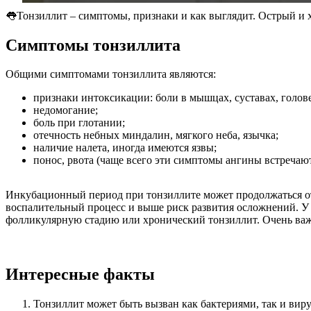
👅Тонзиллит – симптомы, признаки и как выглядит. Острый и
Симптомы тонзиллита
Общими симптомами тонзиллита являются:
признаки интоксикации: боли в мышцах, суставах, голове
недомогание;
боль при глотании;
отечность небных миндалин, мягкого неба, язычка;
наличие налета, иногда имеются язвы;
понос, рвота (чаще всего эти симптомы ангины встречают
Инкубационный период при тонзиллите может продолжаться от 
воспалительный процесс и выше риск развития осложнений. У 
фолликулярную стадию или хронический тонзиллит. Очень важн
Интересные факты
Тонзиллит может быть вызван как бактериями, так и виру