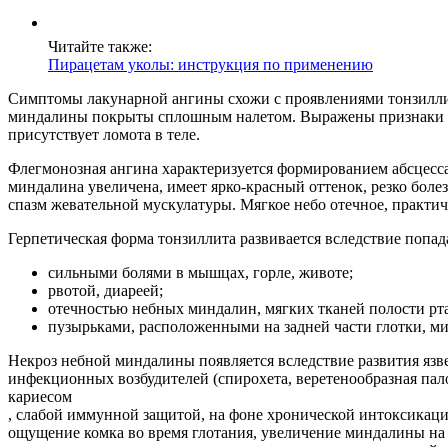
Читайте также:
Пирацетам уколы: инструкция по применению
Симптомы лакунарной ангины схожи с проявлениями тонзилли
миндалины покрыты сплошным налетом. Выражены признаки инт
присутствует ломота в теле.
Флегмонозная ангина характеризуется формированием абсцесса
миндалина увеличена, имеет ярко-красный оттенок, резко боле
спазм жевательной мускулатуры. Мягкое небо отечное, практи
Герпетическая форма тонзиллита развивается вследствие попада
сильными болями в мышцах, горле, животе;
рвотой, диареей;
отечностью небных миндалин, мягких тканей полости рта
пузырьками, расположенными на задней части глотки, м
Некроз небной миндалины появляется вследствие развития яз
инфекционных возбудителей (спирохета, веретенообразная пало
кариесом
, слабой иммунной защитой, на фоне хронической интоксикации
ощущение комка во время глотания, увеличение миндалины на 