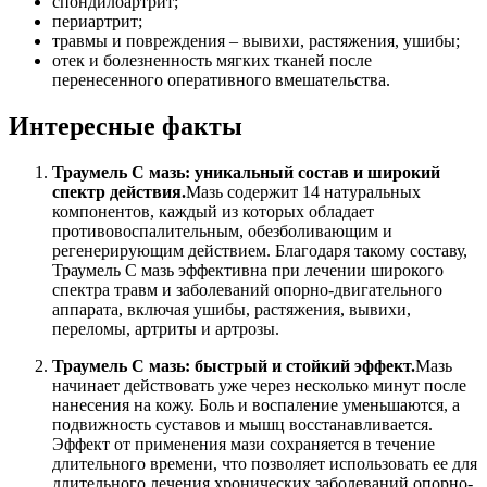
спондилоартрит;
периартрит;
травмы и повреждения – вывихи, растяжения, ушибы;
отек и болезненность мягких тканей после
перенесенного оперативного вмешательства.
Интересные факты
Траумель С мазь: уникальный состав и широкий
спектр действия.
Мазь содержит 14 натуральных
компонентов, каждый из которых обладает
противовоспалительным, обезболивающим и
регенерирующим действием. Благодаря такому составу,
Траумель С мазь эффективна при лечении широкого
спектра травм и заболеваний опорно-двигательного
аппарата, включая ушибы, растяжения, вывихи,
переломы, артриты и артрозы.
Траумель С мазь: быстрый и стойкий эффект.
Мазь
начинает действовать уже через несколько минут после
нанесения на кожу. Боль и воспаление уменьшаются, а
подвижность суставов и мышц восстанавливается.
Эффект от применения мази сохраняется в течение
длительного времени, что позволяет использовать ее для
длительного лечения хронических заболеваний опорно-