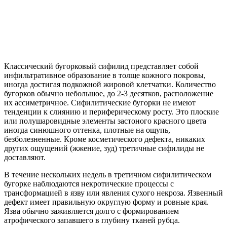
Классический бугорковый сифилид представляет собой
инфильтративное образование в толще кожного покровы,
иногда достигая подкожной жировой клетчатки. Количество
бугорков обычно небольшое, до 2-3 десятков, расположение
их ассиметричное. Сифилитические бугорки не имеют
тенденции к слиянию и периферическому росту. Это плоские
или полушаровидные элементы застоного красного цвета
иногда синюшного оттенка, плотные на ощупь,
безболезненные. Кроме косметического дефекта, никаких
других ощущений (жжение, зуд) третичные сифилиды не
доставляют.
В течение нескольких недель в третичном сифилитическом
бугорке наблюдаются некротические процессы с
трансформацией в язву или явления сухого некроза. Язвенный
дефект имеет правильную округлую форму и ровные края.
Язва обычно заживляется долго с формированием
атрофического запавшего в глубину тканей рубца.