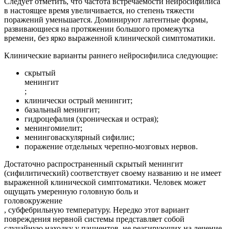
Следует отметить, что частота встречаемости нейросифилиса
в настоящее время увеличивается, но степень тяжести
поражений уменьшается. Доминируют латентные формы,
развивающиеся на протяжении большого промежутка
времени, без ярко выраженной клинической симптоматики.
Клинические варианты раннего нейросифилиса следующие:
скрытый
менингит
;
клинически острый менингит;
базальный менингит;
гидроцефалия (хроническая и острая);
менингомиелит;
менинговаскулярный сифилис;
поражение отдельных черепно-мозговых нервов.
Достаточно распространенный скрытый менингит
(сифилитический) соответствует своему названию и не имеет
выраженной клинической симптоматики. Человек может
ощущать умеренную головную боль и
головокружение
, субфебрильную температуру. Нередко этот вариант
повреждения нервной системы представляет собой
случайную находку у пациентов, не реагирующих на лечение,