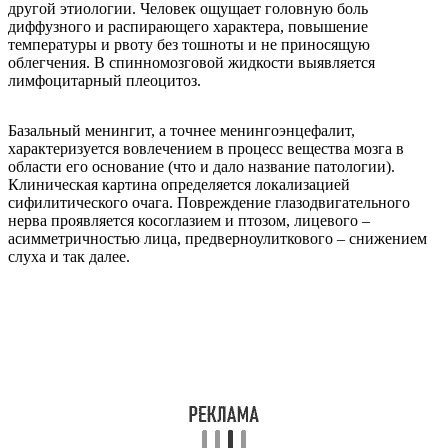
другой этиологии. Человек ощущает головную боль
диффузного и распирающего характера, повышение
температуры и рвоту без тошноты и не приносящую
облегчения. В спинномозговой жидкости выявляется
лимфоцитарный плеоцитоз.
Базальный менингит, а точнее менингоэнцефалит,
характеризуется вовлечением в процесс вещества мозга в
области его основание (что и дало название патологии).
Клиническая картина определяется локализацией
сифилитического очага. Повреждение глазодвигательного
нерва проявляется косоглазием и птозом, лицевого –
асимметричностью лица, предверноулиткового – снижением
слуха и так далее.