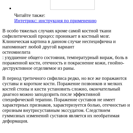
Читайте также:
Интетрикс: инструкция по применению
В особо тяжелых случаях кроме самой костной ткани
сифилитический процесс проникает в костный мозг.
Клиническая картина в данном случае неспецифична и
напоминает любой другой вариант
остеомиелита
: ухудшение общего состояния, температурный вираж, боль в
пораженной кости, отечность и покраснение кожи, гнойно-
деструктивное отделяемое из раны.
В период третичного сифилиса редко, но все же поражаются
суставы и короткие кости. Поражение позвонков и мелких
костей стопы и кисти установить сложно, окончательный
диагноз можно заподозрить после эффективной
специфической терапии. Поражение суставов не имеет
характерных признаков, характеризуется болью, отечностью и
серозным внутрисуставным экссудатом. Следствием
гуммозных изменений суставов является их необратимая
деформация.