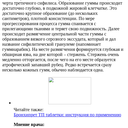
черта третичного сифилиса. Образование гуммы происходит
достаточно глубоко, в подкожной жировой клетчатке. Это
достаточно крупное образование (до нескольких
сантиметров), плотной консистенции. По мере
прогрессирования процесса гумма спаивается с
прилегающими тканями и теряет свою подвижность. Далее
происходит размягчение центральной части гуммы с
образованием вязкого серозного экссудата, который и дал
название сифилитической гранулеме (напоминает
гуммиарабик). На месте размягчения формируется глубокая и
обширная язва, на дне которой – стержень. Стержень очень
медленно отторгается, после чего на его месте образуется
атрофический запавший рубец. Редко встречается сразу
несколько кожных гумм, обычно наблюдается одна.
Читайте также:
Бронхипрет ТП таблетки: инструкция по применению
Мнение врача: