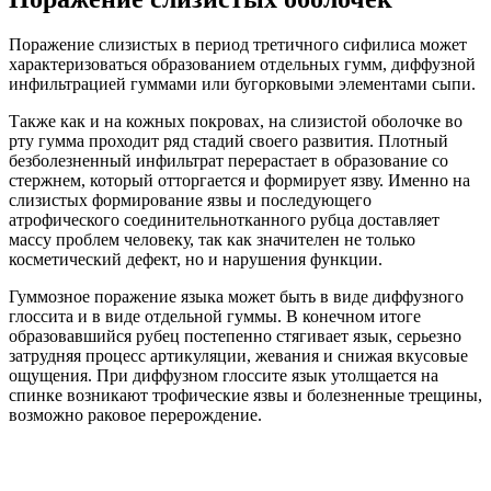
Поражение слизистых в период третичного сифилиса может
характеризоваться образованием отдельных гумм, диффузной
инфильтрацией гуммами или бугорковыми элементами сыпи.
Также как и на кожных покровах, на слизистой оболочке во
рту гумма проходит ряд стадий своего развития. Плотный
безболезненный инфильтрат перерастает в образование со
стержнем, который отторгается и формирует язву. Именно на
слизистых формирование язвы и последующего
атрофического соединительнотканного рубца доставляет
массу проблем человеку, так как значителен не только
косметический дефект, но и нарушения функции.
Гуммозное поражение языка может быть в виде диффузного
глоссита и в виде отдельной гуммы. В конечном итоге
образовавшийся рубец постепенно стягивает язык, серьезно
затрудняя процесс артикуляции, жевания и снижая вкусовые
ощущения. При диффузном глоссите язык утолщается на
спинке возникают трофические язвы и болезненные трещины,
возможно раковое перерождение.