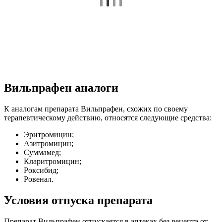
Вильпрафен аналоги
К аналогам препарата Вильпрафен, схожих по своему
терапевтическому действию, относятся следующие средства:
Эритромицин;
Азитромицин;
Суммамед;
Кларитромицин;
Роксибид;
Ровенал.
Условия отпуска препарата
Препарат Вильпрафен отпускается в аптеках без рецепта от