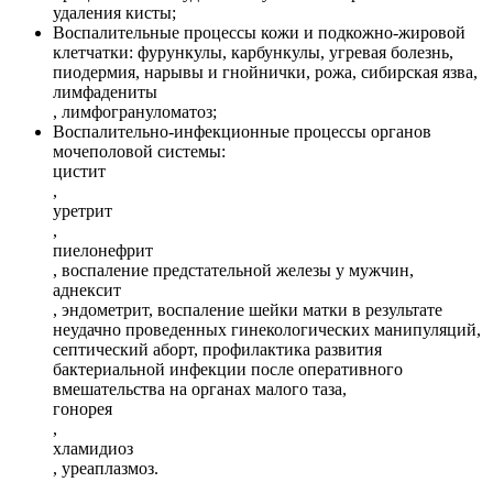
удаления кисты;
Воспалительные процессы кожи и подкожно-жировой
клетчатки: фурункулы, карбункулы, угревая болезнь,
пиодермия, нарывы и гнойнички, рожа, сибирская язва,
лимфадениты
, лимфогрануломатоз;
Воспалительно-инфекционные процессы органов
мочеполовой системы:
цистит
,
уретрит
,
пиелонефрит
, воспаление предстательной железы у мужчин,
аднексит
, эндометрит, воспаление шейки матки в результате
неудачно проведенных гинекологических манипуляций,
септический аборт, профилактика развития
бактериальной инфекции после оперативного
вмешательства на органах малого таза,
гонорея
,
хламидиоз
, уреаплазмоз.