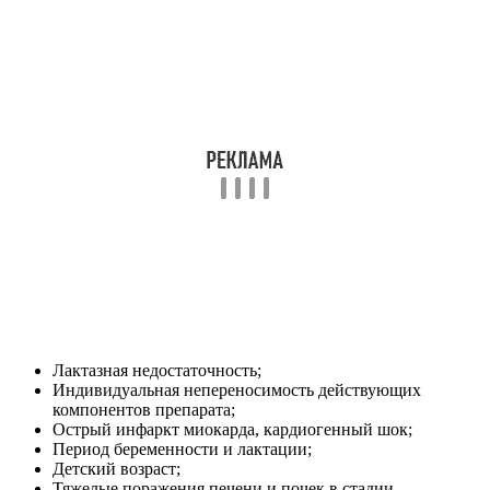
Лактазная недостаточность;
Индивидуальная непереносимость действующих
компонентов препарата;
Острый инфаркт миокарда, кардиогенный шок;
Период беременности и лактации;
Детский возраст;
Тяжелые поражения печени и почек в стадии