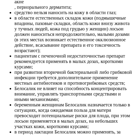
акне
, периорального дерматита;
средство нельзя наносить на кожу в области глаз;
в области естественных складок кожи (подмышечные
впадины, паховые складки, область кожи внизу живота
у тучных людей, кожа под грудью у женщин) лосьон
должен наноситься непродолжительно, малыми дозами
(в этих местах возникает естественное окклюзионное
действие, всасывание препарата и его токсичность
возрастают);
пациентам с печеночной недостаточностью препарат
рекомендуется применять в малых дозах, короткими
курсами;
при развитии вторичной бактериальной либо грибковой
инфекции требуется дополнительное применение
местных антибиотиков и противогрибковых средств;
Белосалик не влияет на способность концентрировать
внимание, управлять транспортными средствами и
иными механизмами;
беременным женщинам Белосалик назначается только в
ситуациях, когда ожидаемая польза для матери
превосходит потенциальные риски для плода, при этом
лосьон применяется в малых дозах, на небольших
участках кожи, короткими курсами;
в период лактации Белосалик можно применять, за