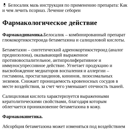
💊 Белосалик мазь инструкция по применению препарата: Как
и чем лечить псориаз. Лечение себореи
Фармакологическое действие
Фармакодинамика.
Белосалик – комбинированный препарат
глюкокортикостероида бетаметазона и салициловой кислоты.
Бетаметазон – синтетический адренокортикостероид (аналог
преднизолона), оказывающий выраженное
противовоспалительное, антипролиферативное и
иммуносупрессивное действие. Угнетает продукцию и
высвобождение медиаторов воспаления и аллергии –
гистамина, простагландинов, кининов, лизосомальных
энзимов. Снижает проницаемость кровеносных сосудов в
месте воздействия, за счет чего уменьшает отечность тканей.
Салициловая кислота характеризуется выраженными
кератолитическими свойствами, благодаря которым
облегчается проникновение бетаметазона в кожу.
Фармакокинетика.
Абсорбция бетаметазона может изменяться под воздействием