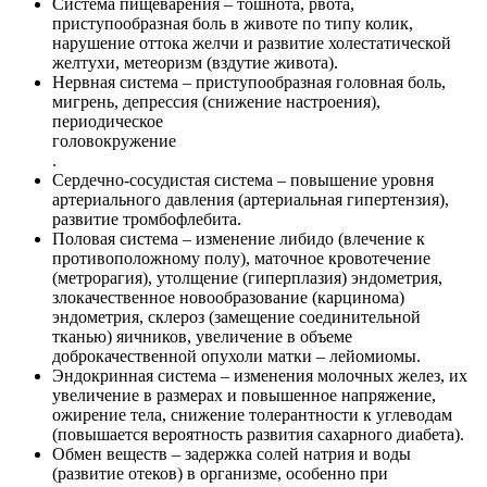
Система пищеварения – тошнота, рвота,
приступообразная боль в животе по типу колик,
нарушение оттока желчи и развитие холестатической
желтухи, метеоризм (вздутие живота).
Нервная система – приступообразная головная боль,
мигрень, депрессия (снижение настроения),
периодическое
головокружение
.
Сердечно-сосудистая система – повышение уровня
артериального давления (артериальная гипертензия),
развитие тромбофлебита.
Половая система – изменение либидо (влечение к
противоположному полу), маточное кровотечение
(метрорагия), утолщение (гиперплазия) эндометрия,
злокачественное новообразование (карцинома)
эндометрия, склероз (замещение соединительной
тканью) яичников, увеличение в объеме
доброкачественной опухоли матки – лейомиомы.
Эндокринная система – изменения молочных желез, их
увеличение в размерах и повышенное напряжение,
ожирение тела, снижение толерантности к углеводам
(повышается вероятность развития сахарного диабета).
Обмен веществ – задержка солей натрия и воды
(развитие отеков) в организме, особенно при