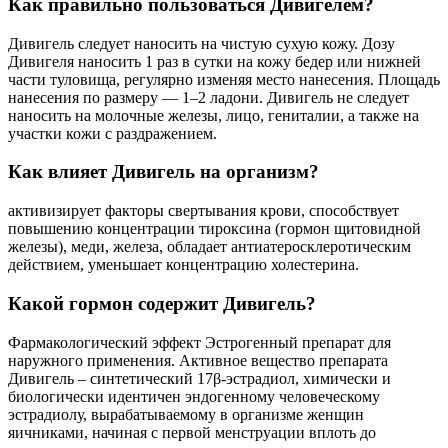
Как правильно пользоваться Дивигелем?
Дивигель следует наносить на чистую сухую кожу. Дозу
Дивигеля наносить 1 раз в сутки на кожу бедер или нижней
части туловища, регулярно изменяя место нанесения. Площадь
нанесения по размеру ― 1–2 ладони. Дивигель не следует
наносить на молочные железы, лицо, гениталии, а также на
участки кожи с раздражением.
Как влияет Дивигель на организм?
активизирует факторы свертывания крови, способствует
повышению концентрации тироксина (гормон щитовидной
железы), меди, железа, обладает антиатеросклеротическим
действием, уменьшает концентрацию холестерина.
Какой гормон содержит Дивигель?
Фармакологический эффект Эстрогенный препарат для
наружного применения. Активное вещество препарата
Дивигель – синтетический 17β-эстрадиол, химически и
биологически идентичен эндогенному человеческому
эстрадиолу, вырабатываемому в организме женщин
яичниками, начиная с первой менструации вплоть до