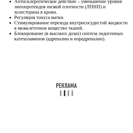
Антисклеротическое действие – уменьшение уровня
липопротеидов низкой плотности (ЛПНП) и
холестерина в крови.
Регуляция тонуса матки.
Стимулирование перехода внутрисосудистой жидкости
в межклеточное вещество тканей.
Блокирование (в высоких дозах) синтеза эндогенных
катехоламинов (адреналин и норадреналин).