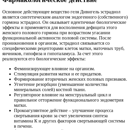
Основное действующее вещество геля Дивигель эстрадиол
является синтетическим аналогом эндогенного (собственного)
гормона эстрадиол. Он оказывает идентичные биологические
эффекты и применяется для восполнения дефицита этого
женского полового гормона при возрастном угасании
функциональной активности половой системы. После
проникновения в организм, эстрадиол связывается со
специфическими рецепторами клеток матки, маточных труб,
яичников, гипофиза и гипоталамуса. За счет этого
реализуются его биологические эффекты:
Феминизирующее влияние на организм.
Стимуляция развития матки и ее придатков.
Формирование вторичных женских половых признаков.
Угнетение резорбции (уменьшение количества
минеральных солей) костной ткани.
Регуляторное влияние на менструальный цикл и
правильное отторжение функционального эндометрия
матки.
Прокоагулянтное действие – улучшение процесса
свертывания крови за счет увеличения синтеза
витамина К и других факторов свертывающей системы
в печени.