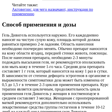
Читайте также:
Актовегин: для чего назначают, инструкция по
применению
Способ применения и дозы
Гель Дивигель используется наружно. Его каждодневно
наносят на чистую сухую кожу, площадь которой должна
равняться примерно 2-м ладоням. Область нанесения
необходимо поочередно менять. Обычно препарат наносится
на кожу области ягодиц, передней стенки живота, поясницы.
После нанесения препарата, необходимо 2-3 минуты
подождать высыхания геля, не рекомендуется ополаскивать
или мыть кожу в течение 1-го часа. Средняя доза препарата
составляет 1 г геля, который наносится на кожу 1 раз в сутки.
В зависимости от степени дефицита эстрогенов в организме и
выраженности симптоматики доза может быть изменена от
0,5 до 1,5 г в течение 2-3 циклов применения препарата. Курс
терапии является цикличным, продолжительность цикла
применения геля Дивигель у женщин в постменопаузе в
среднем составляет 3 месяца. Женщинам с прооперированной
маткой рекомендуется дополнительно использовать
лекарственные средства группы гестагенов в течение 10-12
дней на каждый цикл применения геля Дивигель.