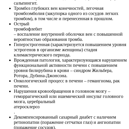
сальпингит.
Тромбоз глубоких вен конечностей, легочная
тромбоэмболия (закупорка одного из сосудов легких
тромбом), в том числе и перенесенная в прошлом.
Острый
тромбофлебит
– воспаление внутренней оболочки вен с повышенной
вероятностью образования тромба.
Гиперэстрогенная (характеризуется повышением уровня
эстрогенов в организме женщины) стадия
климактерического периода.
Врожденная патология, характеризующаяся нарушением
функциональной активности печени с повышением
уровня билирубина в крови – синдром Жильбера,
Ротора, Дубина-Джонсона.
Онкологический процесс в печени – гемангиома, рак
печени.
Нарушения кровообращения в головном мозгу –
геморрагический или ишемический инсульт головного
мозга, церебральный
атеросклероз
.
Декомпенсированный сахарный диабет с наличием
ретинопатии (поражение сетчатки глаз) и ангиопатии
(поражение сосудов).