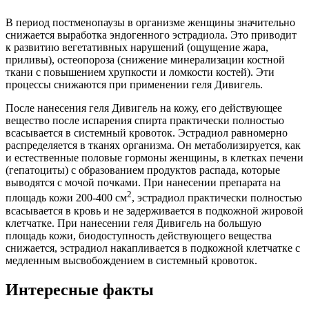
В период постменопаузы в организме женщины значительно
снижается выработка эндогенного эстрадиола. Это приводит
к развитию вегетативных нарушений (ощущение жара,
приливы), остеопороза (снижение минерализации костной
ткани с повышением хрупкости и ломкости костей). Эти
процессы снижаются при применении геля Дивигель.
После нанесения геля Дивигель на кожу, его действующее
вещество после испарения спирта практически полностью
всасывается в системный кровоток. Эстрадиол равномерно
распределяется в тканях организма. Он метаболизируется, как
и естественные половые гормоны женщины, в клетках печени
(гепатоциты) с образованием продуктов распада, которые
выводятся с мочой почками. При нанесении препарата на
2
площадь кожи 200-400 см
, эстрадиол практически полностью
всасывается в кровь и не задерживается в подкожной жировой
клетчатке. При нанесении геля Дивигель на большую
площадь кожи, биодоступность действующего вещества
снижается, эстрадиол накапливается в подкожной клетчатке с
медленным высвобождением в системный кровоток.
Интересные факты