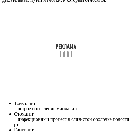
дыхательных путей и глотки, к которым относятся:
Тонзиллит
– острое воспаление миндалин.
Стоматит
– инфекционный процесс в слизистой оболочке полости
рта.
Гингивит