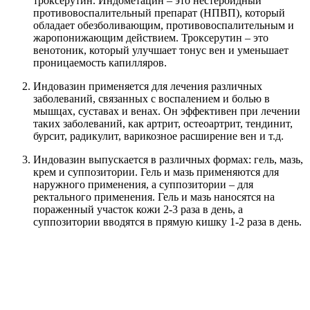
троксерутин. Индометацин – это нестероидный
противовоспалительный препарат (НПВП), который
обладает обезболивающим, противовоспалительным и
жаропонижающим действием. Троксерутин – это
венотоник, который улучшает тонус вен и уменьшает
проницаемость капилляров.
Индовазин применяется для лечения различных
заболеваний, связанных с воспалением и болью в
мышцах, суставах и венах. Он эффективен при лечении
таких заболеваний, как артрит, остеоартрит, тендинит,
бурсит, радикулит, варикозное расширение вен и т.д.
Индовазин выпускается в различных формах: гель, мазь,
крем и суппозитории. Гель и мазь применяются для
наружного применения, а суппозитории – для
ректального применения. Гель и мазь наносятся на
пораженный участок кожи 2-3 раза в день, а
суппозитории вводятся в прямую кишку 1-2 раза в день.