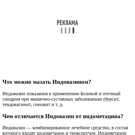
Что можно мазать Индовазином?
Индовазин показания к применению Болевой и отечный
синдром при мышечно-суставных заболеваниях (бурсит,
тендовагинит, синовит и т. д.
Чем отличается Индовазин от индометацина?
Индовазин — комбинированное лечебное средство, в состав
которого входят индометацин и троксерутин. Индометацин