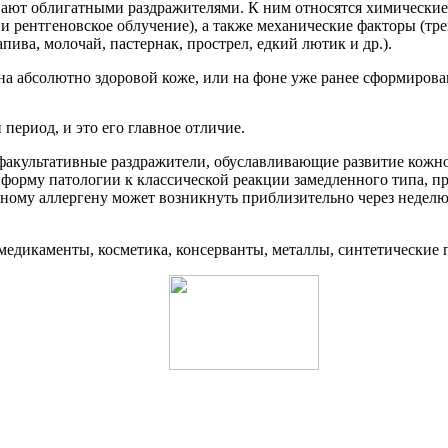
ают облигатными раздражителями. К ним относятся химические 
 и рентгеновское облучение), а также механические факторы (т
пива, молочай, пастернак, прострел, едкий лютик и др.).
на абсолютно здоровой коже, или на фоне уже ранее сформирова
ериод, и это его главное отличие.
факультативные раздражители, обуславливающие развитие кожно
орму патологии к классической реакции замедленного типа, п
ному аллергену может возникнуть приблизительно через неделю п
едикаменты, косметика, консерванты, металлы, синтетические п