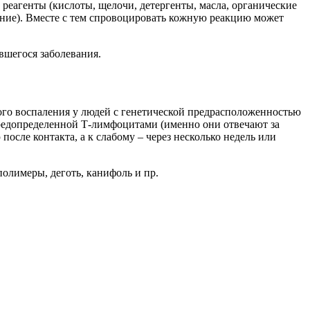
реагенты (кислоты, щелочи, детергенты, масла, органические
рение). Вместе с тем спровоцировать кожную реакцию может
вшегося заболевания.
го воспаления у людей с генетической предрасположенностью
редопределенной Т-лимфоцитами (именно они отвечают за
осле контакта, а к слабому – через несколько недель или
олимеры, деготь, канифоль и пр.