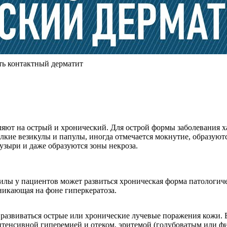
ть контактный дерматит
ляют на острый и хронический. Для острой формы заболевания х
лкие везикулы и папулы, иногда отмечается мокнутие, образуют
зыри и даже образуются зоны некроза.
лы у пациентов может развиться хроническая форма патологиче
никающая на фоне гиперкератоза.
азвиваться острые или хронические лучевые поражения кожи. В
интенсивной гиперемией и отеком, эритемой (голубоватым или ф