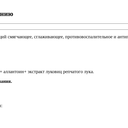
ению
й смягчающее, сглаживающее, противовоспалительное и антип
 аллантоин+ экстракт луковиц репчатого лука.
мания.
ы: