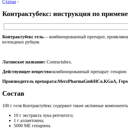
Статьи
›
Контрактубекс: инструкция по примен
Контрактубекс гель
— комбинированный препарат, проявляющи
келоидных рубцов.
Латинское название:
Contractubex.
Действующее вещество:
комбинированный препарат: гепарин +
Производитель препарата:
MerzPharmaGmbHCo
.
KGaA
, Гер
Состав
100 г геля Контрактубекс содержит такие активные компонент
10 г экстракта лука репчатого;
1 г аллантоина;
5000 МЕ гепарина.