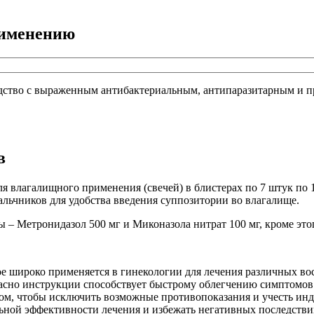
рименению
едство с выраженным антибактериальным, антипаразитарным и 
в
я влагалищного применения (свечей) в блистерах по 7 штук по 
льчников для удобства введения суппозитории во влагалище.
 – Метронидазол 500 мг и Миконазола нитрат 100 мг, кроме этог
рое широко применяется в гинекологии для лечения различных в
ласно инструкции способствует быстрому облегчению симптомов
чом, чтобы исключить возможные противопоказания и учесть ин
ной эффективности лечения и избежать негативных последстви