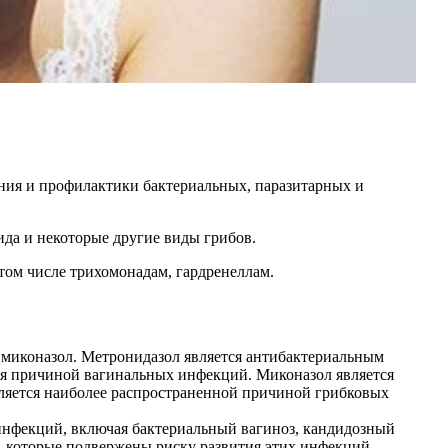
ения и профилактики бактериальных, паразитарных и
ида и некоторые другие виды грибов.
ом числе трихомонадам, гардренеллам.
 миконазол. Метронидазол является антибактериальным
тся причиной вагинальных инфекций. Миконазол является
вляется наиболее распространенной причиной грибковых
инфекций, включая бактериальный вагиноз, кандидозный
 которые подвержены риску развития этих инфекций,