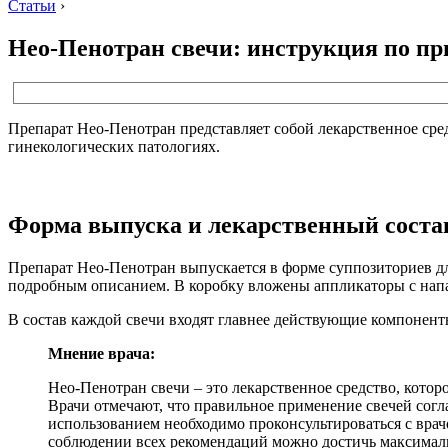
Статьи
›
Нео-Пенотран свечи: инструкция по п
Препарат Нео-Пенотран представляет собой лекарственное ср
гинекологических патологиях.
Форма выпуска и лекарственный соста
Препарат Нео-Пенотран выпускается в форме суппозиториев дл
подробным описанием. В коробку вложены аппликаторы с напа
В состав каждой свечи входят главнее действующие компоненты
Мнение врача:
Нео-Пенотран свечи – это лекарственное средство, кото
Врачи отмечают, что правильное применение свечей сог
использованием необходимо проконсультироваться с вра
соблюдении всех рекомендаций можно достичь максималь