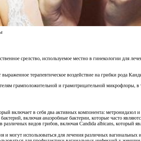
вы
ственное срелство, используемое местно в гинекологии для леч
 выраженное терапевтическое воздействие на грибки рода Канд
елям грамположительной и грамотрицательной микрофлоры, в т
орый включает в себя два активных компонента: метронидазол и
 бактерий, включая анаэробные бактерии, которые часто являю
 различных видов грибов, включая Candida albicans, который я
я и могут использоваться для лечения различных вагинальных 
льзоваться для профилактики вагинальных инфекций у женщин,