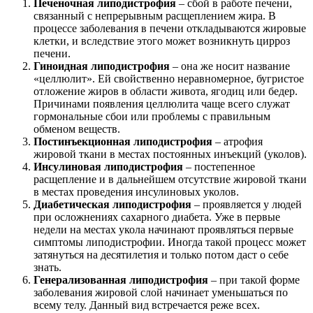
Печеночная липодистрофия
– сбой в работе печени,
связанный с непрерывным расщеплением жира. В
процессе заболевания в печени откладываются жировые
клетки, и вследствие этого может возникнуть цирроз
печени.
Гиноидная липодистрофия
– она же носит название
«целлюлит». Ей свойственно неравномерное, бугристое
отложение жиров в области живота, ягодиц или бедер.
Причинами появления целлюлита чаще всего служат
гормональные сбои или проблемы с правильным
обменом веществ.
Постинъекционная липодистрофия
– атрофия
жировой ткани в местах постоянных инъекций (уколов).
Инсулиновая липодистрофия
– постепенное
расщепление и в дальнейшем отсутствие жировой ткани
в местах проведения инсулиновых уколов.
Диабетическая липодистрофия
– проявляется у людей
при осложнениях сахарного диабета. Уже в первые
недели на местах укола начинают проявляться первые
симптомы липодистрофии. Иногда такой процесс может
затянуться на десятилетия и только потом даст о себе
знать.
Генерализованная липодистрофия
– при такой форме
заболевания жировой слой начинает уменьшаться по
всему телу. Данный вид встречается реже всех.