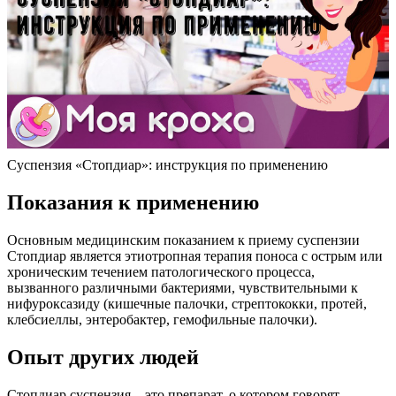
Суспензия «Стопдиар»: инструкция по применению
Показания к применению
Основным медицинским показанием к приему суспензии
Стопдиар является этиотропная терапия поноса с острым или
хроническим течением патологического процесса,
вызванного различными бактериями, чувствительными к
нифуроксазиду (кишечные палочки, стрептококки, протей,
клебсиеллы, энтеробактер, гемофильные палочки).
Опыт других людей
Стопдиар суспензия – это препарат, о котором говорят