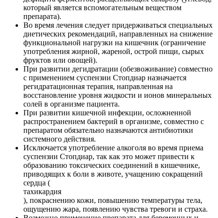
который является вспомогательным веществом
препарата).
Во время лечения следует придерживаться специальных
диетических рекомендаций, направленных на снижение
функциональной нагрузки на кишечник (ограничение
употребления жирной, жареной, острой пищи, сырых
фруктов или овощей).
При развитии дегидратации (обезвоживание) совместно
с применением суспензии Стопдиар назначается
регидратационная терапия, направленная на
восстановление уровня жидкости и ионов минеральных
солей в организме пациента.
При развитии кишечной инфекции, осложненной
распространением бактерий в организме, совместно с
препаратом обязательно назначаются антибиотики
системного действия.
Исключается употребление алкоголя во время приема
суспензии Стопдиар, так как это может привести к
образованию токсических соединений в кишечнике,
приводящих к боли в животе, учащению сокращений
сердца (
тахикардия
), покраснению кожи, повышению температуры тела,
ощущению жара, появлению чувства тревоги и страха.
Возможно применение препарата для беременных и