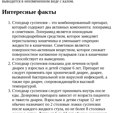
выводится в неизмененном виде с калом.
Интересные факты
Стопдиар суспензия – это комбинированный препарат,
который содержит два активных компонента: лоперамид
и симетикон. Лоперамид является опиоидным
противодиарейным средством, которое замедляет
перистальтику кишечника и уменьшает секрецию
жидкости в кишечнике. Симетикон является
поверхностно-активным веществом, которое снижает
поверхностное натяжение пузырьков газа в кишечнике
и способствует их выведению.
Стопдиар суспензия показана для лечения острой
диареи у взрослых и детей старше 6 лет. Препарат не
следует применять при хронической диарее, диарее,
вызванной бактериальной или вирусной инфекцией, а
также при диарее, сопровождающейся высокой
температурой.
Стопдиар суспензия следует принимать внутрь после
еды. Дозировка препарата зависит от возраста пациента
и тяжести диареи. Взрослым и детям старше 12 лет
обычно назначают по 2 столовые ложки суспензии
после каждого жидкого стула, но не более 8 столовых