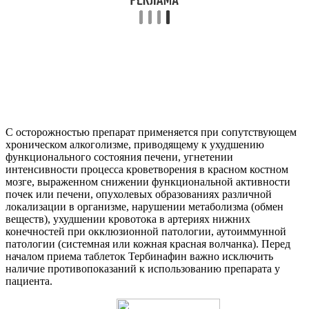
С осторожностью препарат применяется при сопутствующем
хроническом алкоголизме, приводящему к ухудшению
функционального состояния печени, угнетении
интенсивности процесса кроветворения в красном костном
мозге, выраженном снижении функциональной активности
почек или печени, опухолевых образованиях различной
локализации в организме, нарушении метаболизма (обмен
веществ), ухудшении кровотока в артериях нижних
конечностей при окклюзионной патологии, аутоиммунной
патологии (системная или кожная красная волчанка). Перед
началом приема таблеток Тербинафин важно исключить
наличие противопоказаний к использованию препарата у
пациента.