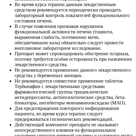
Во время курса терапии данным лекарственным
средством рекомендуется периодически проводить
лабораторный контроль показателей функционального
состояния печени.
В случае появления признаков нарушения
функциональной активности печени (тошнота,
выраженная слабость, потемнение мочи,
обесцвечивание кала) обязательно следует провести
внеплановое лабораторное исследование.
Препарат может спровоцировать обострение псориаза,
поэтому требуется особая осторожность при назначении
лекарственного средства.
Не рекомендуется применение данного лекарственного
средства у беременных женщин.
Не рекомендуется совместное применение таблеток
Тербинафин с лекарственными средствами
фармакологической группы трициклические
антидепрессанты, антипсихотические средства, бета-
блокаторы, ингибиторы моноаминооксидазы (МАО).
Для предотвращения повторного инфицирования
пациента, во время курса терапии следует
придерживаться гигиенических рекомендаций.
Действующий компонент препарата не оказывает
непосредственного влияния на функциональное
состояние структур нервной системы и головного мозга.