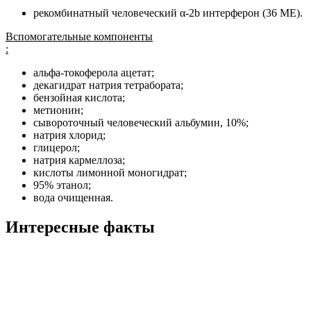
рекомбинатный человеческий α-2b интерферон (36 МЕ).
Вспомогательные компоненты
:
альфа-токоферола ацетат;
декагидрат натрия тетрабората;
бензойная кислота;
метионин;
сывороточный человеческий альбумин, 10%;
натрия хлорид;
глицерол;
натрия кармеллоза;
кислоты лимонной моногидрат;
95% этанол;
вода очищенная.
Интересные факты