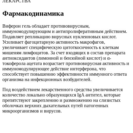
ЛЕКАРСТВА
Фармакодинамика
Виферон гель обладает противовирусным,
иммуномодулирующим и антипролиферативным действием.
Подавляет репликацию вирусных нуклеиновых кислот.
Усиливает фагоцитарную активность макрофагов,
увеличивает специфическую цитоткосичность к клеткам
мишеням лимфоцитов. За счет входящих в состав препарата
антиоксидантов (лимонной и бензойной кислот) и α-
токоферола ацетата возрастает противовирусная активность и
иммуномодулирующее действие интерферона, что
способствует повышению эффективности иммунного ответа
организма на инфекционных возбудителей.
Под воздействием лекарственного средства увеличивается
количество локально образующихся IgA антител, которые
препятствуют закреплению и размножению на слизистых
оболочках верхних дыхательных путей патогенных
микроорганизмов и вирусов.