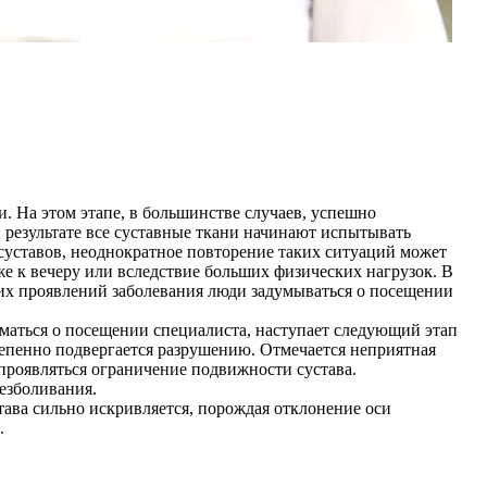
. На этом этапе, в большинстве случаев, успешно
в результате все суставные ткани начинают испытывать
суставов, неоднократное повторение таких ситуаций может
же к вечеру или вследствие больших физических нагрузок. В
тих проявлений заболевания люди задумываться о посещении
маться о посещении специалиста, наступает следующий этап
епенно подвергается разрушению. Отмечается неприятная
проявляться ограничение подвижности сустава.
езболивания.
става сильно искривляется, порождая отклонение оси
.