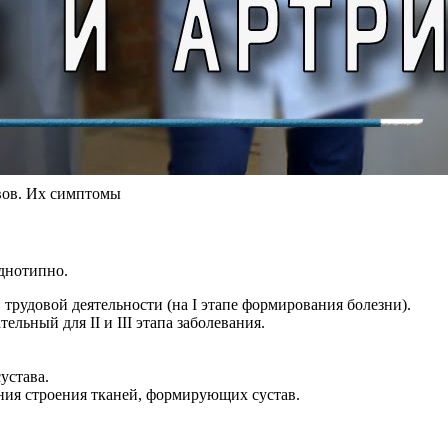
авов. Их симптомы
днотипно.
трудовой деятельности (на I этапе формирования болезни).
ельный для II и III этапа заболевания.
устава.
ния строения тканей, формирующих сустав.