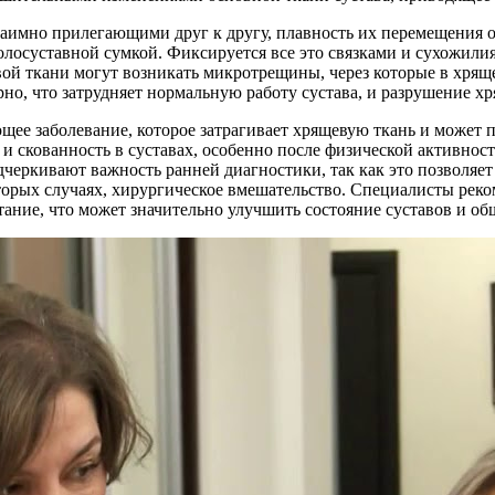
заимно прилегающими друг к другу, плавность их перемещения о
олосуставной сумкой. Фиксируется все это связками и сухожили
вой ткани могут возникать микротрещины, через которые в хря
рно, что затрудняет нормальную работу сустава, и разрушение 
ющее заболевание, которое затрагивает хрящевую ткань и может 
и скованность в суставах, особенно после физической активнос
еркивают важность ранней диагностики, так как это позволяет 
торых случаях, хирургическое вмешательство. Специалисты реко
ание, что может значительно улучшить состояние суставов и об