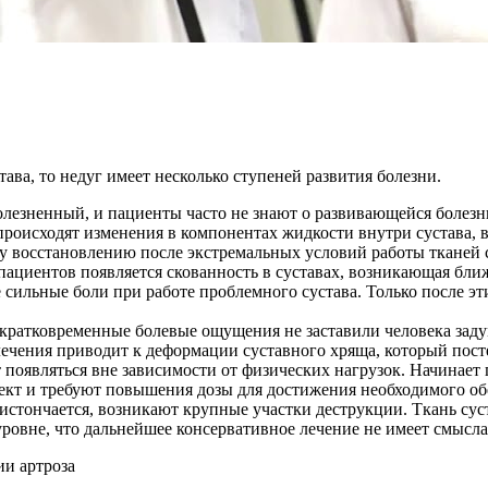
ава, то недуг имеет несколько ступеней развития болезни.
олезненный, и пациенты часто не знают о развивающейся болезни
происходят изменения в компонентах жидкости внутри сустава, 
у восстановлению после экстремальных условий работы тканей 
пациентов появляется скованность в суставах, возникающая бли
сильные боли при работе проблемного сустава. Только после э
 кратковременные болевые ощущения не заставили человека заду
лечения приводит к деформации суставного хряща, который пост
появляться вне зависимости от физических нагрузок. Начинает 
кт и требуют повышения дозы для достижения необходимого об
щ истончается, возникают крупные участки деструкции. Ткань су
уровне, что дальнейшее консервативное лечение не имеет смысла