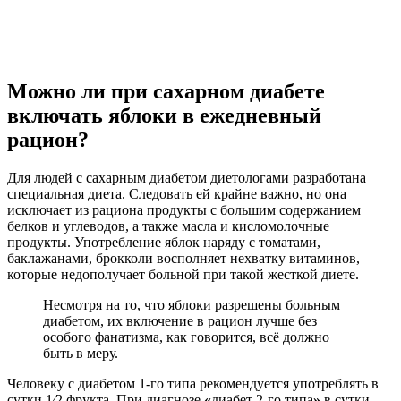
Можно ли при сахарном диабете
включать яблоки в ежедневный
рацион?
Для людей с сахарным диабетом диетологами разработана
специальная диета. Следовать ей крайне важно, но она
исключает из рациона продукты с большим содержанием
белков и углеводов, а также масла и кисломолочные
продукты. Употребление яблок наряду с томатами,
баклажанами, брокколи восполняет нехватку витаминов,
которые недополучает больной при такой жесткой диете.
Несмотря на то, что яблоки разрешены больным
диабетом, их включение в рацион лучше без
особого фанатизма, как говорится, всё должно
быть в меру.
Человеку с диабетом 1-го типа рекомендуется употреблять в
сутки 1⁄2 фрукта. При диагнозе
«
диабет 2-го типа
»
в сутки